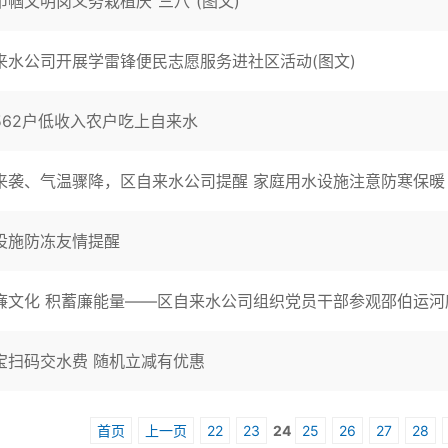
巾帼文明岗义务栽植庆“三八”(图文)
来水公司开展学雷锋便民志愿服务进社区活动(图文)
562户低收入农户吃上自来水
来袭、气温骤降，区自来水公司提醒 家庭用水设施注意防寒保暖
设施防冻友情提醒
廉文化 积蓄廉能量——区自来水公司组织党员干部参观邵伯运河廉
宝扫码交水费 随机立减有优惠
首页
上一页
22
23
24
25
26
27
28