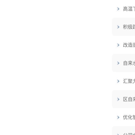
高温
积极
改造
自来
汇聚
区自
优化