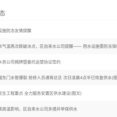
态
设施防冻友情提醒
末气温再次跌破冰点，区自来水公司提醒—— 用水设施需防冻保
水务公司揭牌暨委托运营协议签约
城东门水管爆裂 抢修人员通宵达旦 次日凌晨4点半已恢复供水(图
民生工程重点 全力服务安置区供水建设(图文)
续高温影响，区自来水公司多措并举保供水