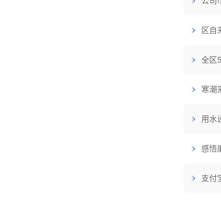
公司
区自
全区
寒潮
用水
感悟
支付