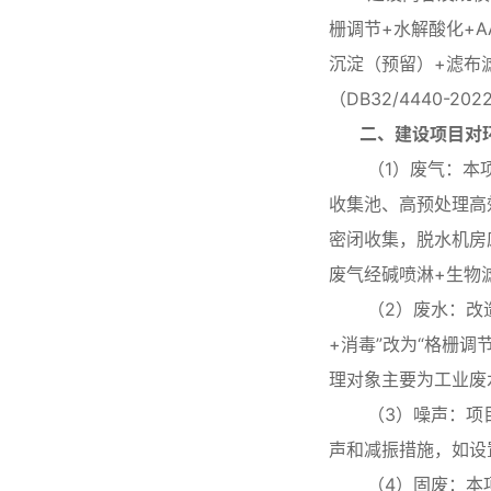
栅调节+水解酸化+A
沉淀（预留）+滤布
（DB32/4440-2
二、建设项目对环
（1）废气：本项
收集池、高预处理高
密闭收集，脱水机房
废气经碱喷淋+生物滤
（2）废水：改造后
+消毒”改为“格栅调
理对象主要为工业废水
（3）噪声：项目
声和减振措施，如设
（4）固废：本项